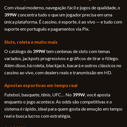
Com visual moderno, navegação fácil e jogos de qualidade, o
399W
concentra tudo o que um jogador precisa em uma
única plataforma. É cassino, é esporte, é ao vivo — e tudo com
suporte em português e pagamentos via Pix.
Slots, roleta e muito mais
O catálogo do
399W
tem centenas de slots com temas
variados, jackpots progressivos e gráficos de tirar o fôlego.
Além disso, há roleta, blackjack, bacará e outros clássicos no
cassino ao vivo, com dealers reais e transmissão em HD.
Apostas esportivas em tempo real
Futebol, basquete, tênis, UFC… No
399W
, você aposta
enquanto o jogo acontece. As odds são competitivas e o
sistema é rápido, ideal para quem gosta de emoção em tempo
real e busca lucros com estratégia.