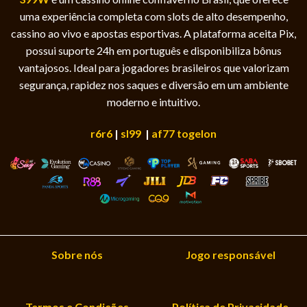
uma experiência completa com slots de alto desempenho,
cassino ao vivo e apostas esportivas. A plataforma aceita Pix,
possui suporte 24h em português e disponibiliza bônus
vantajosos. Ideal para jogadores brasileiros que valorizam
segurança, rapidez nos saques e diversão em um ambiente
moderno e intuitivo.
r6r6
|
sl99
|
af77
togelon
Sobre nós
Jogo responsável
Termos e Condições
Política de Privacidade