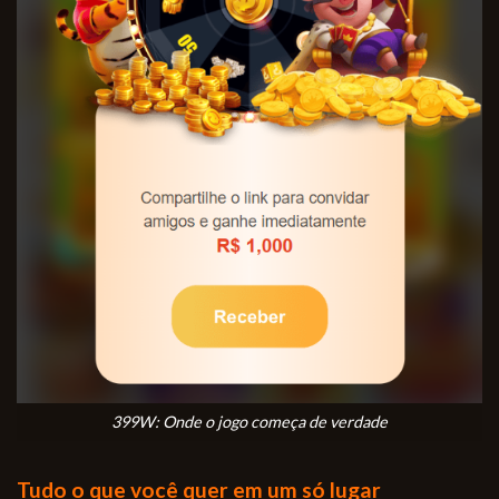
399W: Onde o jogo começa de verdade
Tudo o que você quer em um só lugar